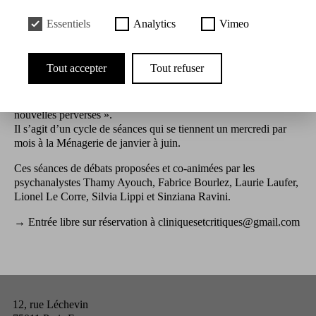
14.06.2023 à 20:30
Essentiels
Analytics
Vimeo
Présentation
Tout accepter
Tout refuser
La Ménagerie de verre accueille la saison 2 des séminaires
Cliniques & critiques, sur le thème, « les nouveaux pervers,
nouvelles perverses ».
Il s’agit d’un cycle de séances qui se tiennent un mercredi par
mois à la Ménagerie de janvier à juin.
Ces séances de débats proposées et co-animées par les
psychanalystes Thamy Ayouch, Fabrice Bourlez, Laurie Laufer,
Lionel Le Corre, Silvia Lippi et Sinziana Ravini.
→ Entrée libre sur réservation à
cliniquesetcritiques@gmail.com
12, rue Léchevin