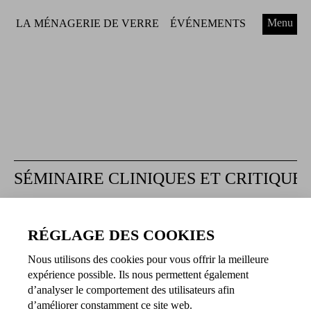
Menu
LA MÉNAGERIE DE VERRE
ÉVÉNEMENTS
SÉMINAIRE CLINIQUES ET CRITIQUE
RÉGLAGE DES COOKIES
Dates et horaires
Nous utilisons des cookies pour vous offrir la meilleure
25.01.2023 à 20:30
expérience possible. Ils nous permettent également
15.02.2023 à 20:30
d’analyser le comportement des utilisateurs afin
19.04.2023 à 20:30
d’améliorer constamment ce site web.
10.05.2023 à 20:30