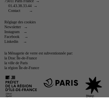
75011 Paris France
→
01.43.38.33.44
→
Contact
→
Réglage des cookies
Newsletter
→
Instagram
→
Facebook
→
Linkedin
→
la Ménagerie de verre est subventionnée par:
la
Drac Île-de-France
la
ville de Paris
la
région Île-de-France