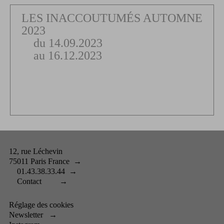
LES INACCOUTUMÉS AUTOMNE
2023
du 14.09.2023
au 16.12.2023
12, rue Léchevin
75011 Paris France
→
01.43.38.33.44
→
Contact
→
Réglage des cookies
Newsletter
→