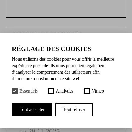
LES INACCOUTUMÉS
PRINTEMPS 2026
RÉGLAGE DES COOKIES
du 12.03.2026
au 02.04.2026
Nous utilisons des cookies pour vous offrir la meilleure
expérience possible. Ils nous permettent également
d’analyser le comportement des utilisateurs afin
d’améliorer constamment ce site web.
Essentiels
Analytics
Vimeo
LES INACCOUTUMÉS AUTOMNE
Tout accepter
Tout refuser
2025
du 09.10.2025
au 29.11.2025