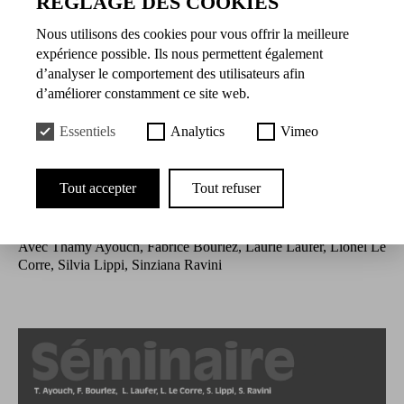
RÉGLAGE DES COOKIES
19.03.2025 à 20:30
21.05.2025 à 20:30
Nous utilisons des cookies pour vous offrir la meilleure
expérience possible. Ils nous permettent également
d’analyser le comportement des utilisateurs afin
Présentation
d’améliorer constamment ce site web.
Clinique et critique est un séminaire de réflexion sur les enjeux
Essentiels
Analytics
Vimeo
contemporains de la psychanalyse. Il est ouvert à toutes et tous :
spécialistes, théoriciennes et théoriciens, praticiennes, praticiens,
analysants, curieux et curieuses de l'inconscient. Il fonctionne
Tout accepter
Tout refuser
selon un agencement collectif d'énonciation: chaque personne
est invitée à penser et à prendre la parole.
Avec Thamy Ayouch, Fabrice Bourlez, Laurie Laufer, Lionel Le
Corre, Silvia Lippi, Sinziana Ravini