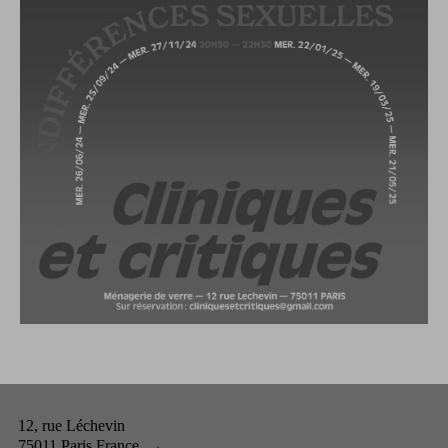
12, rue Léchevin
75011 Paris France
→