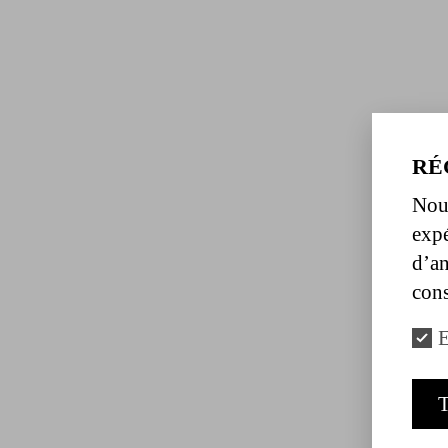
RÉ
Nous
expé
d’an
cons
E
T