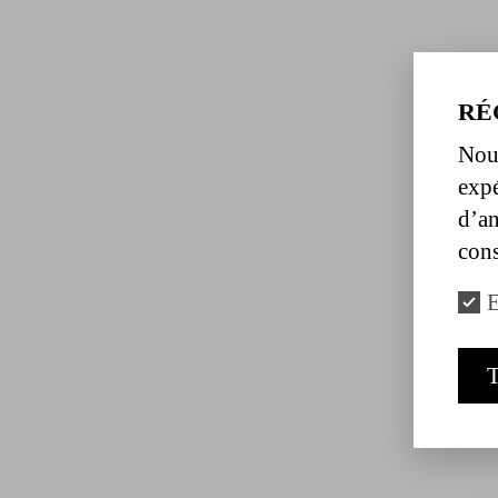
RÉ
Nous
expé
d’an
cons
E
T