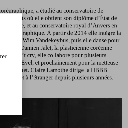
horégraphique, a étudié au conservatoire de
e des Arts où elle obtient son diplôme d’État de
emporaine, et au conservatoire royal d’Anvers en
r chorégraphique. À partir de 2014 elle intègre la
rigée par Wim Vandekeybus, puis elle danse pour
ierrée, Damien Jalet, la plasticienne coréenne
dy don’t cry, elle collabore pour plusieurs
rer
e Baro d’Evel, et prochainement pour la metteuse
hine Hecquet. Claire Lamothe dirige la HBBB
France et à l’étranger depuis plusieurs années.