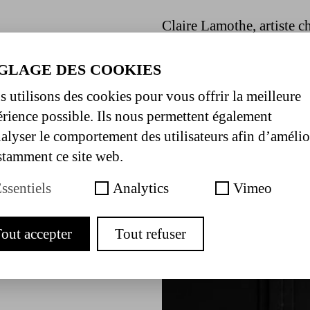
Claire Lamothe, artiste c
Toulouse, à la Manufactur
professeur de danse cont
GLAGE DES COOKIES
Belgique pour un Bachelo
 utilisons des cookies pour vous offrir la meilleure
compagnie Ultima Vez di
Hofesh Shechter, James Th
rience possible. Ils nous permettent également
Kyung A, la compagnie Bo
alyser le comportement des utilisateurs afin d’amélio
projets avec la compagni
tamment ce site web.
en scène et autrice Delp
compagnie et enseigne en 
ssentiels
Analytics
Vimeo
out accepter
Tout refuser