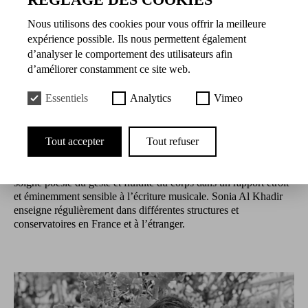
10.04.2025 à 10:30
Nous utilisons des cookies pour vous offrir la meilleure
11.04.2025 à 10:30
expérience possible. Ils nous permettent également
d’analyser le comportement des utilisateurs afin
Présentation
d’améliorer constamment ce site web.
Essentiels
Analytics
Vimeo
Danseuse interprète, enseignante et chorégraphe, Sonia Al-
Khadir est diplômée du Conservatoire de Paris, elle obtient son
diplôme d’État en 2015. Ses multiples expériences en tant que
Tout accepter
Tout refuser
danseuse interprète dans différentes compagnies en France et à
l’étranger enrichissent sa pratique et contribuent à définir son
mouvement. Elle développe un travail chorégraphique qui
soigne poésie du geste et fluidité du corps dans un rapport étroit
et éminemment sensible à l’écriture musicale. Sonia Al Khadir
enseigne régulièrement dans différentes structures et
conservatoires en France et à l’étranger.