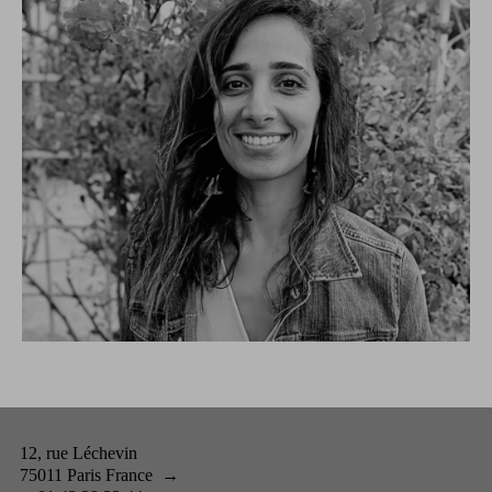
12, rue Léchevin
75011 Paris France
→