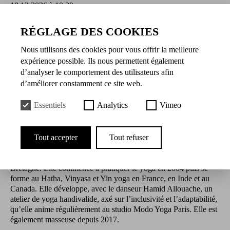
18.12.2026 à 10:30
RÉGLAGE DES COOKIES
Merci d'apporter votre tapis de yoga
Nous utilisons des cookies pour vous offrir la meilleure
Présentation
expérience possible. Ils nous permettent également
d’analyser le comportement des utilisateurs afin
d’améliorer constamment ce site web.
Danseuse de formation contemporaine, Stefany Ganachaud
intègre en 1995 la Compagnie d’Odile Duboc, CCN de Belfort.
Essentiels
Analytics
Vimeo
Elle y danse pour et assiste la chorégraphe pendant quinze ans.
Elle collabore en tant que chorégraphe avec les metteurs en
scène Ludovic Lagarde, Guillaume Vincent ou Denis Marleau.
Elle intervient dans la formation des élèves comédiens à l’École
Tout accepter
Tout refuser
régionale d’acteurs de Cannes Marseille, au Théâtre national de
Strasbourg, à la Comédie de Reims et au Théâtre national de
Bretagne. Elle commence à pratiquer le yoga en 2004 puis se
forme au Hatha, Vinyasa et Yin yoga en France, en Inde et au
Canada. Elle développe, avec le danseur Hamid Allouache, un
atelier de yoga handivalide, axé sur l’inclusivité et l’adaptabilité,
qu’elle anime régulièrement au studio Modo Yoga Paris. Elle est
également masseuse depuis 2017.