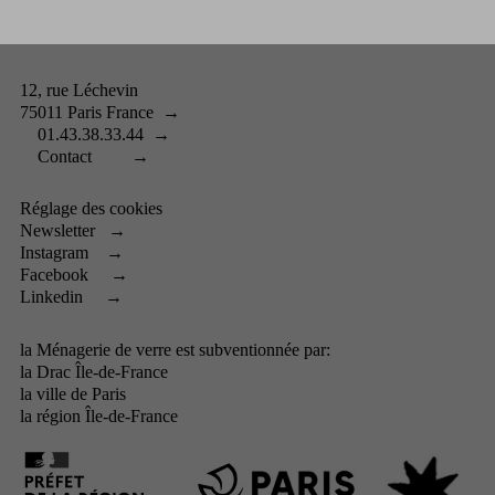
12, rue Léchevin
75011 Paris France
→
01.43.38.33.44
→
Contact
→
Réglage des cookies
Newsletter
→
Instagram
→
Facebook
→
Linkedin
→
la Ménagerie de verre est subventionnée par:
la
Drac Île-de-France
la
ville de Paris
la
région Île-de-France