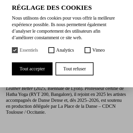
27.11.2026 à 10:30
RÉGLAGE DES COOKIES
Nous utilisons des cookies pour vous offrir la meilleure
Présentation
expérience possible. Ils nous permettent également
d’analyser le comportement des utilisateurs afin
Originaire de Toulouse, où il fonde en 2023 le collectif Melted
d’améliorer constamment ce site web.
Milk avec Clara Lou Munié, Andrea Givanovitch est basé à
Paris. Diplômé du CRR de Toulouse, il rejoint la Compagnie
Essentiels
Analytics
Vimeo
Juvenil del Ballet Classic de Cataluña, puis étudie à SEAD
(Salzburg). Il a dansé des pièces de Ohad Naharin, Damien
Jalet, Mathilde Monnier, Alex Baczinky-Jenkins, Patricia
Tout accepter
Tout refuser
Apergi, Jan Lauwers, François et Christian Ben Aïm, ainsi que
deux saisons au sein du Bodhi Project Dance Company. Comme
chorégraphe, il crée
Exodus
,
Untitled (Some Faggy Gestures)
et
Leather Better
(2025, Biennale de Lyon). Professeur certifié de
Hatha Yoga (RYT 200, Bangalore), il rejoint en 2025 les artistes
accompagnés de Danse Dense et, dès 2025–2026, est soutenu
en production déléguée par La Place de la Danse – CDCN
Toulouse / Occitanie.