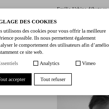
Emilio Urbina débute sa 
Il vient en France pour 
GLAGE DES COOKIES
travaille avec différents
Fabrice Ramalingom, Blo
 utilisons des cookies pour vous offrir la meilleure
Aurelien Richard, Sylvai
rience possible. Ils nous permettent également
et François Ben Aïm. Dan
alyser le comportement des utilisateurs afin d’amélio
participe à toutes les cré
tamment ce site web.
Emilio Urbina a enseigné 
ssentiels
Analytics
Vimeo
out accepter
Tout refuser