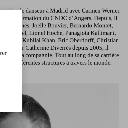
carrière de danseur à Madrid avec Carmen Werner.
suivre la formation du CNDC d’Angers. Depuis, il
 chorégraphes, Joëlle Bouvier, Bernardo Montet,
ck & Steel, Lionel Hoche, Panagiota Kallimani,
n Groud, Kubilai Khan, Eric Oberdorff, Christian
seur pour Catherine Diverrès depuis 2005, il
rer
ations de la compagnie. Tout au long de sa carrière
dans différentes structures à travers le monde.