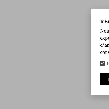
RÉ
Nous
expé
d’an
cons
E
T