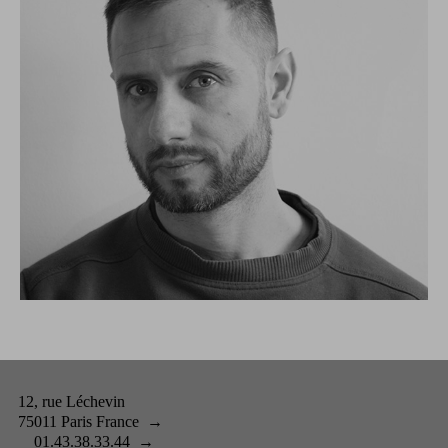
12, rue Léchevin
75011 Paris France
→
01.43.38.33.44
→