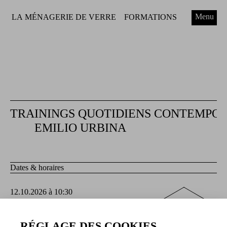
Menu
LA MÉNAGERIE DE VERRE
FORMATIONS
TRAININGS QUOTIDIENS CONTEMPO
EMILIO URBINA
Dates & horaires
12.10.2026 à 10:30
13.10.2026 à 10:30
Billetterie
14.10.2026 à 10:30
15.10.2026 à 10:30
RÉGLAGE DES COOKIES