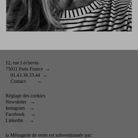
12, rue Léchevin
75011 Paris France
→
01.43.38.33.44
→
Contact
→
Réglage des cookies
Newsletter
→
Instagram
→
Facebook
→
Linkedin
→
la Ménagerie de verre est subventionnée par: