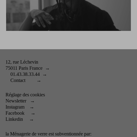
12, rue Léchevin
75011 Paris France
→
01.43.38.33.44
→
Contact
→
Réglage des cookies
Newsletter
→
Instagram
→
Facebook
→
Linkedin
→
la Ménagerie de verre est subventionnée par: