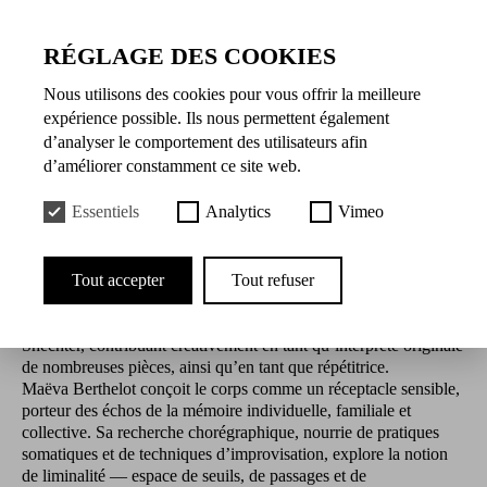
03.07.2026 de 14:30 à 17:30
RÉGLAGE DES COOKIES
Présentation
Nous utilisons des cookies pour vous offrir la meilleure
expérience possible. Ils nous permettent également
L'ESPACE DU DEDANS
d’analyser le comportement des utilisateurs afin
d’améliorer constamment ce site web.
Maëva Berthelot est une artiste chorégraphique et enseignante
Essentiels
Analytics
Vimeo
dont le mode de travail se déploie entre approches
expérimentales, collaboratives et transdisciplinaires.
Après avoir obtenu son diplôme en 2003 au Conservatoire de
Paris, elle a notamment collaboré avec les chorégraphes
Tout accepter
Tout refuser
Emanuel Gat, Ohad Naharin, Damien Jalet et Sharon Eyal. Elle
a également passé six ans au sein de la compagnie d’Hofesh
Shechter, contribuant créativement en tant qu’interprète originale
de nombreuses pièces, ainsi qu’en tant que répétitrice.
Maëva Berthelot conçoit le corps comme un réceptacle sensible,
porteur des échos de la mémoire individuelle, familiale et
collective. Sa recherche chorégraphique, nourrie de pratiques
somatiques et de techniques d’improvisation, explore la notion
de liminalité — espace de seuils, de passages et de