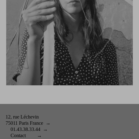
12, rue Léchevin
75011 Paris France
→
01.43.38.33.44
→
Contact
→