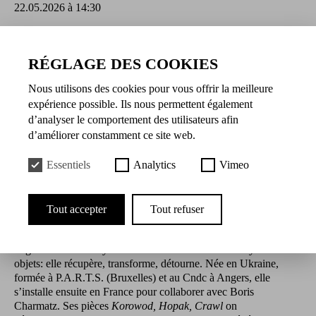
22.05.2026 à 14:30
Présentation
RÉGLAGE DES COOKIES
Dans cet atelier, il s’agit pour les participants d’examiner
Nous utilisons des cookies pour vous offrir la meilleure
collectivement comment des chorégraphies emblématiques
expérience possible. Ils nous permettent également
peuvent être réutilisées, transformées ou appropriées légalement
d’analyser le comportement des utilisateurs afin
pour donner naissance à de nouvelles créations. Que se passe-t-il
d’améliorer constamment ce site web.
lorsque nous réarrangeons une séquence de pas, faisons se
rencontrer des chorégraphies incompatibles, inversons les rôles
Essentiels
Analytics
Vimeo
de genre ou modifions la vitesse et l’intention ? Qu’est-ce qui
reste protégé par le droit d’auteur et qu’est-ce qui devient
original ? En traitant la loi elle-même comme une partition, les
Tout accepter
Tout refuser
participants traversent les outils de composition juridiques et
chorégraphiques de la chorégraphe Olga Dukhovna.
Olga Dukhovna recycle la danse comme d’autres recyclent les
objets: elle récupère, transforme, détourne. Née en Ukraine,
formée à P.A.R.T.S. (Bruxelles) et au Cndc à Angers, elle
s’installe ensuite en France pour collaborer avec Boris
Charmatz. Ses pièces
Korowod, Hopak, Crawl
on