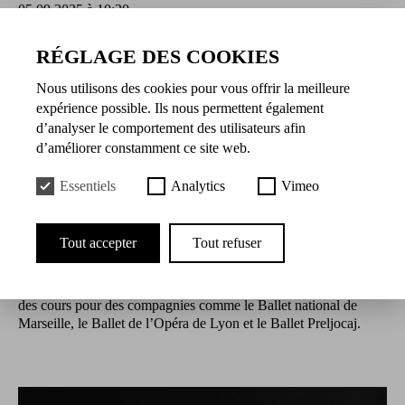
05.09.2025 à 10:30
RÉGLAGE DES COOKIES
Présentation
Nous utilisons des cookies pour vous offrir la meilleure
Danseuse de formation classique, Jeanne Pesle entre au
expérience possible. Ils nous permettent également
Conservatoire de Paris en 1993, danse au CCN — Ballet de
d’analyser le comportement des utilisateurs afin
Lorraine, puis au Ballet de l’Opéra national de Bordeaux.
d’améliorer constamment ce site web.
Pratiquant le yoga depuis 2004, elle se forme aux États-Unis
avec Bikram et Dharma Mittra. De retour à Paris, elle collabore
Essentiels
Analytics
Vimeo
avec Lucinda Childs et approfondit en parallèle sa maîtrise de
l’Ashtanga, du Vinyasa, du Yin yoga, de la méthode De Gasquet
et de la méditation pleine conscience. Elle puise dans ces
Tout accepter
Tout refuser
pratiques des outils précieux qui viennent enrichir son
enseignement de la danse. Depuis 2019, elle enseigne la danse
classique et le yoga au Conservatoire de Paris, tout en donnant
des cours pour des compagnies comme le Ballet national de
Marseille, le Ballet de l’Opéra de Lyon et le Ballet Preljocaj.