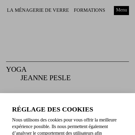
Menu
LA MÉNAGERIE DE VERRE
FORMATIONS
YOGA
JEANNE PESLE
Dates et horaires (Mai)
RÉGLAGE DES COOKIES
21.05.2024 à 10:30
Nous utilisons des cookies pour vous offrir la meilleure
22.05.2024 à 10:30
expérience possible. Ils nous permettent également
23.05.2024 à 10:30
d’analyser le comportement des utilisateurs afin
24.05.2024 à 10:30