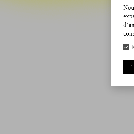
Nous
expé
d’an
cons
E
T