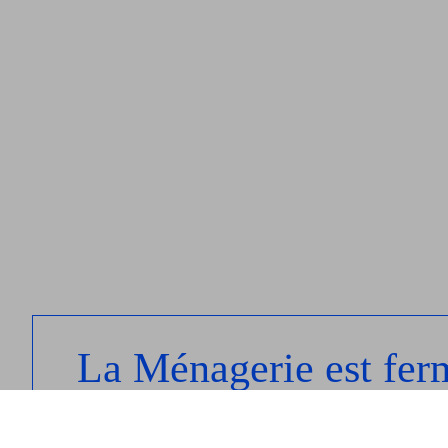
La Ménagerie est fer
25.07 au 23.08 inclus