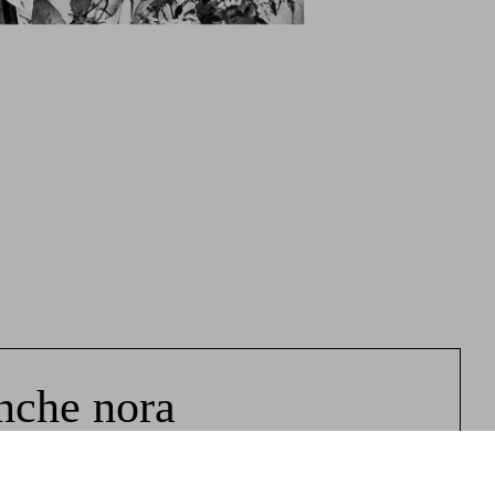
nche nora
re / nhereraHUB
Événements