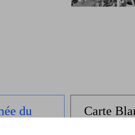
mée du
Carte Bla
chipaumi
Annonce