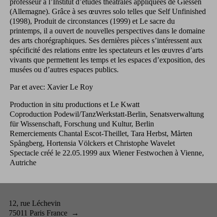
professeur à l’Institut d’études théâtrales appliquées de Giessen
(Allemagne). Grâce à ses œuvres solo telles que Self Unfinished
(1998), Produit de circonstances (1999) et Le sacre du
printemps, il a ouvert de nouvelles perspectives dans le domaine
des arts chorégraphiques. Ses dernières pièces s’intéressent aux
spécificité des relations entre les spectateurs et les œuvres d’arts
vivants que permettent les temps et les espaces d’exposition, des
musées ou d’autres espaces publics.
Par et avec: Xavier Le Roy
Production in situ productions et Le Kwatt
Coproduction Podewil/TanzWerkstatt-Berlin, Senatsverwaltung
für Wissenschaft, Forschung und Kultur, Berlin
Remerciements Chantal Escot-Theillet, Tara Herbst, Mårten
Spångberg, Hortensia Völckers et Christophe Wavelet
Spectacle créé le 22.05.1999 aux Wiener Festwochen à Vienne,
Autriche
12, rue Léchevin
75011 Paris France
→