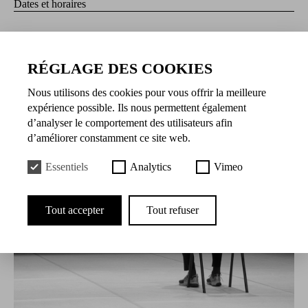
Dates et horaires
05.10.2023 à 19:00
06.10.2023 à 19:00
07.10.2023 à 19:00
RÉGLAGE DES COOKIES
Nous utilisons des cookies pour vous offrir la meilleure
expérience possible. Ils nous permettent également
d’analyser le comportement des utilisateurs afin
d’améliorer constamment ce site web.
Essentiels
Analytics
Vimeo
Tout accepter
Tout refuser