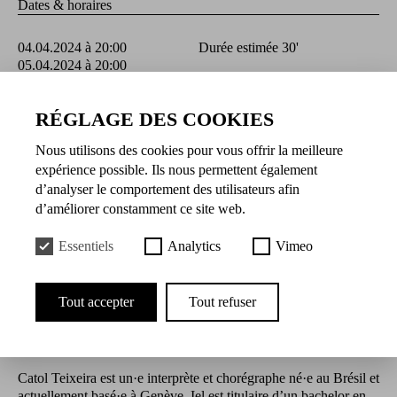
Dates & horaires
04.04.2024 à 20:00
Durée estimée 30'
05.04.2024 à 20:00
Tarif unique 5€
RÉGLAGE DES COOKIES
Nous utilisons des cookies pour vous offrir la meilleure
Présentation
expérience possible. Ils nous permettent également
d’analyser le comportement des utilisateurs afin
Le travail chorégraphique de Catol Teixeira compose avec les
d’améliorer constamment ce site web.
corps, l’espace et le temps en interaction avec le public. Le·a
danseur·se improvise au contact de la présence, des regards et
Essentiels
Analytics
Vimeo
des mouvements du public qui devient ellui-même acteur·rice de
la performance. Catol Teixeira danse au croisement de la poésie
et de la pensée queer, de la “décolonialité” et du féminisme, là
Tout accepter
Tout refuser
où la théorie et la pratique se croisent. Là où la peau peut
apparaître avec tous ses petits défauts, avec ses taches, ses plis,
ses rides, ses poils et ses veines.
Catol Teixeira est un·e interprète et chorégraphe né·e au Brésil et
actuellement basé·e à Genève. Iel est titulaire d’un bachelor en