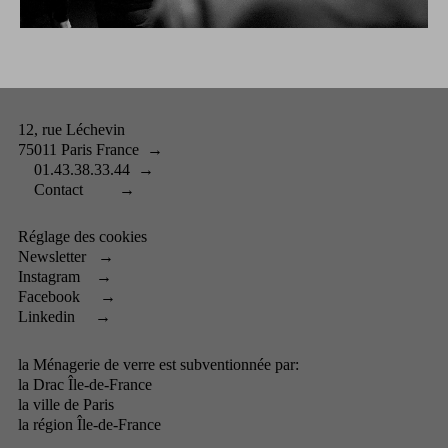
12, rue Léchevin
75011 Paris France
→
01.43.38.33.44
→
Contact
→
Réglage des cookies
Newsletter
→
Instagram
→
Facebook
→
Linkedin
→
la Ménagerie de verre est subventionnée par:
la
Drac Île-de-France
la
ville de Paris
la
région Île-de-France