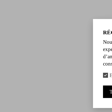
RÉ
Nous
expé
d’an
cons
E
T