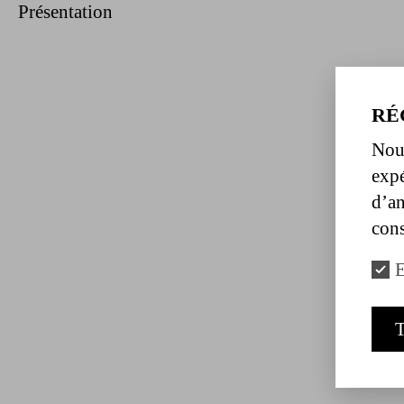
Présentation
RÉ
Nous
expé
d’an
cons
E
T