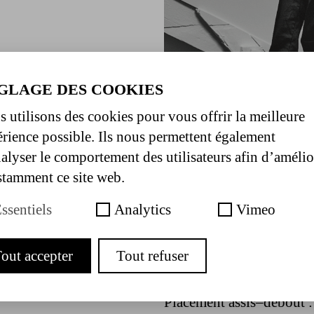
GLAGE DES COOKIES
 utilisons des cookies pour vous offrir la meilleure
rience possible. Ils nous permettent également
alyser le comportement des utilisateurs afin d’amélio
Dates & horaires
tamment ce site web.
28.03.2025 à 20:00 et 2
ssentiels
Analytics
Vimeo
Tarifs
out accepter
Tout refuser
Plein 20€
Réduit 15€ (carte Ménager
Placement assis–debout : 